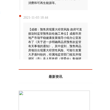
消费和可再生能源等。
2
2021-11-03 18:44
【成都：预售房现重大经营风险 政府可直
接划转监管预售款给施工单位】成都市房
地产市场平稳健康发展领导小组办公室发
布了《关于进一步明确商品房预售款监管
有关事项的通知》。其中提到，预售商品
房项目出现重大经营性风险、可能引发重
大矛盾纠纷的，经属地监管部门核实并报
请区（市）县人民政府（管委会）集体研
究同意后，将该项目纳入区（市）县重点
监管，预售款按照规定流程进行例外支
取。各区（市）县人民政府（管委会）可
根据风险防控需要，指定单位另设监管专
最新资讯
户（原则上监管银行不变），确定监管部
门严格监督预售款收存、支取，对每笔资
金审核用途后，直接划转至施工、材料等
收款单位银行账户。
2021-11-03 18:41