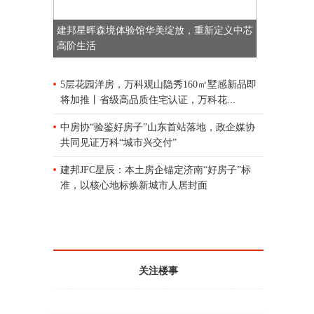
【深圳二手房成交量创9年新低】深圳中原
建邦星晖森境体验馆华美绽放，重新定义中芯
研究中心的数据显示，10月深圳全市二手
高阶生活
住宅过户套数为1605套，环比下滑9.1%。
二手住宅成交15万平方米，环比下滑11.
2%。值得注意的是，10月深圳二手住宅过
5层花园洋房，万科观山隐秀160㎡墅感新品即
户套数为2012年3月以来的最低值。
将加推丨省级高品质住宅认证，万科花...
2021-11-03 18:40
中房协“验鉴好房子”山东首站落地，政企媒协
共同见证万科“城市兴交付”
【中国奥园拟出售奥园健康股权 正与碧桂
建邦JFC星辰：本土房企锚定济南“好房子”标
园、世茂、美的等公司洽谈】据澎湃报
道，中国奥园考虑出售旗下奥园健康股
准，以核心地标焕新城市人居封面
权，已与合生创展等买家接触。财联社记
者从知情人士处获悉，除了合生创展，目
前碧桂园、世茂、美的等公司均在与中国
奥园洽购奥园健康股权事宜。最终交易能
否成功，价格是关键。
关注楼事
2021-11-01 19:11