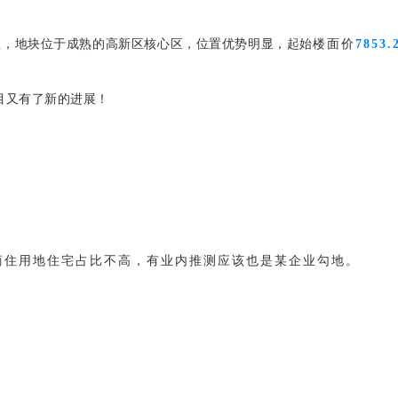
注，地块位于成熟的高新区核心区，位置优势明显，起始
楼面价
7853.
目又有了新的进展！
商住用地住宅占比不高，有业内推测应该也是某企业勾地。