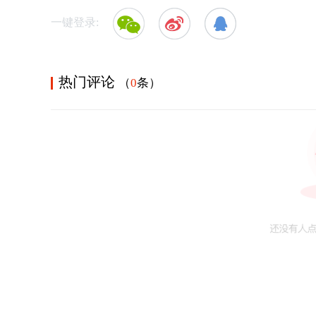
一键登录:
热门评论
（
0
条）