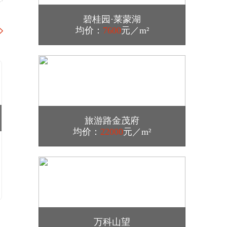
碧桂园·莱蒙湖
11月1日，西安市住房保障工作领导小组发
均价：
7600
元／m²
布《关于暂停共有产权住房购房资格审核
的通知》，从11月1日起西安将暂停共有产
权住房购房资格审核，2021年10月31日之
前（含2021年10月31日）已经受理的，按
原标准、原程序进行审核。
2021-11-01 16:05
旅游路金茂府
【绿地控股：净负债率降至100％以下 第
二条红线达标转绿】11月1日，据绿地控股
均价：
22000
元／m²
集团股份有限公司(以下简称绿地控股)消
息，截至10月底，绿地控股净负债率指标
已降至100%以下，达标转绿。
2021-10-29 17:00
【雅居乐与广州开发区控股合作 80亿打造
粤港澳大湾区科技金融中心】10月28日上
万科山望