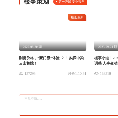
楼事策划
第一阵线 专业视角
最近更新
2020-08-20 期
2023-09-24 期
刚需价格，“豪门级”体验 ？！ 实探中梁
楼事小道丨20
云山和院！
调整 人事变
137295
时长
1:10:51
163310