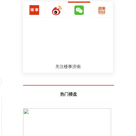
【华夏幸福：新增未能如期偿还债务79.16
亿元 累计939.79亿元】今日华夏幸福公
告，近期公司及下属子公司新增未能如期
偿还银行贷款、信托贷款等债务形式的债
务本息金额79.16亿元。截至公告披露日，
公司累计未能如期偿还债务本息合计939.7
9亿元。目前公司正在与未能如期偿还债务
本息涉及的金融机构积极协调展期相关事
宜。
2021-11-01 18:55
关注楼事济南
【中国奥园澄清：京汉置业限制消费令已
获撤销 亦未被列为失信名单】中国奥园公
告，董事会注意到若干媒体报导有关公司
间接全资附属公司京汉置业集团有限责任
热门楼盘
公司的企业借贷纠纷。该等媒体报导指京
汉置业被出具限制消费令及列为失信名
单，经作出合理查询后，京汉置业的限制
消费令已获撤销，京汉置业亦未被列为失
信名单。
2021-11-01 16:05