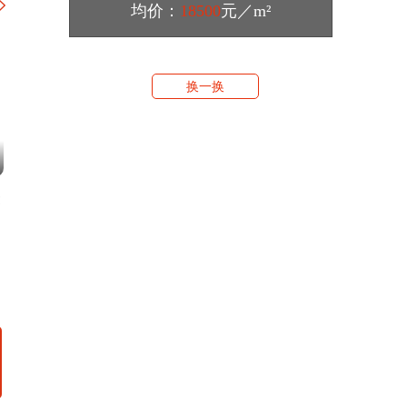
午，雅居乐地产集团华南区域与广州开发
均价：
18500
元／m²
区投资控股有限公司正式签署战略合作框
架协议，双方正式建立优势互补、资源互
通的合作伙伴关系。根据协议，将以粤港
澳大湾区（广州）科技金融中心项目为合
作切入点开启双方全面战略合作，在地产
换一换
开发、产业园区综合开发运营、城市更新
等领域中进行全面合作。
2023-06-11 期
2023-05-14 期
楼事小道 | 2023年第9期：房企动作频频
楼事小道 | 2023年第7期
多城拿地意向曝光
大动作 苏州多家房企欲
72203
78909