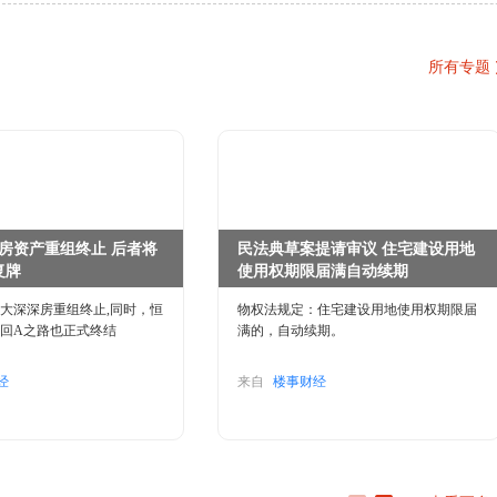
所有专题
房资产重组终止 后者将
民法典草案提请审议 住宅建设用地
复牌
使用权期限届满自动续期
大深深房重组终止,同时，恒
物权法规定：住宅建设用地使用权期限届
回A之路也正式终结
满的，自动续期。
经
来自
楼事财经