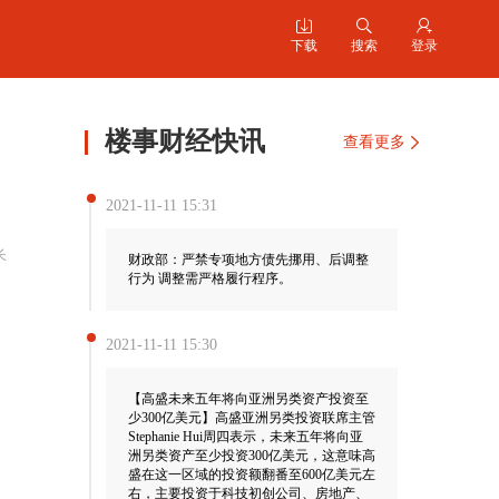



下载
搜索
登录
楼事财经快讯
查看更多
2021-11-11 15:31
长
财政部：严禁专项地方债先挪用、后调整
行为 调整需严格履行程序。
2021-11-11 15:30
【高盛未来五年将向亚洲另类资产投资至
少300亿美元】高盛亚洲另类投资联席主管
Stephanie Hui周四表示，未来五年将向亚
洲另类资产至少投资300亿美元，这意味高
盛在这一区域的投资额翻番至600亿美元左
右，主要投资于科技初创公司、房地产、