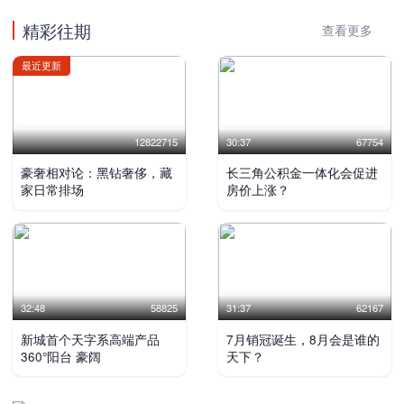
精彩往期
查看更多
最近更新
12822715
30:37
67754
豪奢相对论：黑钻奢侈，藏
长三角公积金一体化会促进
家日常排场
房价上涨？
32:48
58825
31:37
62167
新城首个天字系高端产品
7月销冠诞生，8月会是谁的
360°阳台 豪阔
天下？