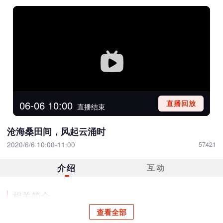
06-06 10:00
直播回放
直播结束
\
沧海桑田间，风起云涌时
2020/6/6 10:00-11:00
57421
介绍
互动
相关简介
查看全部
沧海桑田间，风起云涌时