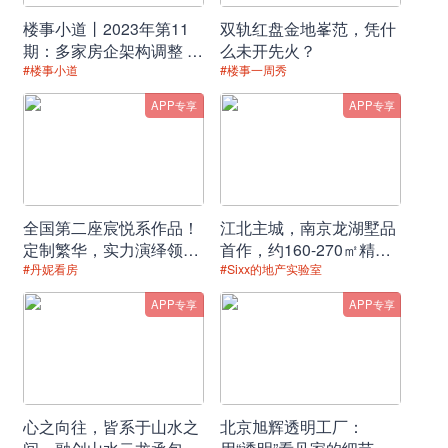
点。
楼事小道丨2023年第11
双轨红盘金地峯范，凭什
期：多家房企架构调整 人
么未开先火？
贝壳研究院市场分析师刘丽杰表示，前2月市
事变动频繁
#楼事小道
#楼事一周秀
场销售复苏，2023年实现良好开局。从数据表现
看，1-2月全国商品住宅销售面积同比降幅收窄至
APP专享
APP专享
0.6%，销售额实现同比增长3.5%，这是自去年以
来
首次
累计同比增长。
“前两月市场的复苏是前期积压的购房需求补偿
全国第二座宸悦系作品！
江北主城，南京龙湖墅品
性释放，这其中大量的交易是改善性换房需求，短
定制繁华，实力演绎领先
首作，约160-270㎡精妆
时交易量比较高并不意味着市场进入了快速升温阶
时代的生活范本！
温泉叠墅，全城竞藏！
#丹妮看房
#Sixx的地产实验室
段。”刘丽杰认为，市场的各项前瞻性预期指标尽管
APP专享
APP专享
有所恢复，但并没有一下子进入较热的位置，价格
变动也相对平稳。
此外，全国新建商品住宅待售面积仍在增加，
去化压力较大，同时房企融资和拿地信心虽有边际
心之向往，皆系于山水之
北京旭辉透明工厂：