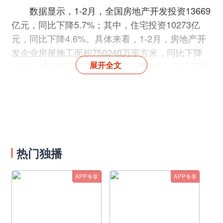
数据显示，1-2月，全国房地产开发投资13669
亿元，同比下降5.7%；其中，住宅投资10273亿
元，同比下降4.6%。具体来看，1-2月，房地产开
发企业房屋施工面积750240万平方米，同比下降
展开全文
4.4%；房屋新开工面积13567万平方米，同比下降
9.4%；房屋竣工面积13178万平方米，同比增长
8.0%。商品房销售方面，商品房销售面积15133万
平方米，同比下降3.6%；商品房销售额15449亿
元，同比下降0.1%。
虽然整体看房地产投资相关数据仍有所下降，
热门独播
但相关数据降幅有明显收窄之势。数据显示，1-2
月，房地产开发投资同比下降5.7%，降幅比2022
APP专享
APP专享
年全年收窄4.3个百分点；房地产开发企业到位资
金同比下降15.2%，降幅收窄10.7个百分点；商品
房销售面积同比下降3.6%，降幅收窄20.7个百分