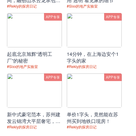
改善，但尚未完全恢复。
间，融创山水云龙承包你
用“透明”看见家的细节
的理想生活
#Rekly的探房日记
#Sixx的地产实验室
国家统计局新闻发言人、国民经济综合统计司
APP专享
APP专享
司长付凌晖15日在国新办举行的发布会上表示，在
一系列政策作用下，房地产市场已出现了一些积极
变化。但总的来看，目前房地产市场还是处在调整
阶段，后期随着整体经济逐步改善，市场预期转
起底北京旭辉“透明工
14分钟，在上海边安个1
好，房地产市场有望逐步企稳。（来源：经济参考
厂”的秘密
字头的家
报）
#Sixx的地产实验室
#Rekly的探房日记
APP专享
APP专享
责任编辑：济南事长
新中式豪宅范本，苏州建
单价1字头，竟然能在苏
发云锦湾大平层奢宅，品
州买到地铁口现房！
位盛泽园林理想居所！
#Rekly的探房日记
#Rekly的探房日记