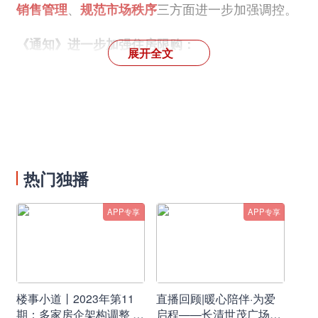
、
三方面进一步加强调控。
销售管理
规范市场秩序
《通知》进一步加强住房限购：
展开全文
一是规定
落户本市未满5年的户籍家庭
，在购房之
日前2年起已在本市限购范围内
连续缴纳城镇社保
满24个月
，方可在本市限购范围内
限购1套住房
。
二是规定
非本市户籍家庭
，在购房之日前4年起已
热门独播
在本市限购范围内
连续缴纳城镇社保或个人所得税
满48个月
，方可在本市限购范围内
限购1套住房
。
APP专享
APP专享
《通知》进一步完善新建商品住房销售管理：
一是规定本市限购范围内，新建商品住房项目公证
楼事小道丨2023年第11
直播回顾|暖心陪伴·为爱
摇号公开销售时，购房意向登记家庭数与公开销售
期：多家房企架构调整 人
启程——长清世茂广场X