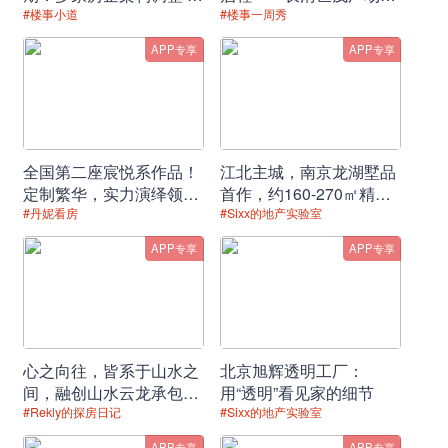
事变动频繁
阑珊市集爱心义卖捐赠仪
#楼事小道
#楼事一周秀
房源数的比例大于或等于10:1的，无房家庭、普通
式
APP专享
APP专享
家庭分别按社保缴纳月数从多到少排序，高层次人
才家庭先按B、C、D、E人才类别从高到低排序、
同一类别人才再按社保缴纳月数从多到少排序，以
一定比例入围公证摇号。多个购房意向登记家庭均
全国第二座宸悦系作品！
江北主城，南京龙湖墅品
定制繁华，实力演绎领先
首作，约160-270㎡精妆
达到入围最低社保月数的，一并入围摇号。购房意
时代的生活范本！
温泉叠墅，全城竞藏！
#丹妮看房
#Sixx的地产实验室
向登记家庭社保缴纳时间自2006年1月起算，按购
APP专享
APP专享
房家庭成员中在本市限购范围内社保累计缴纳时间
最长的一方计算。
二是规定本市限购范围内，新建商品住房项目公证
心之向往，皆系于山水之
北京旭辉透明工厂：
摇号公开销售时，购房意向登记家庭数小于或等于
间，融创山水云龙承包你
用“透明”看见家的细节
的理想生活
#Rekly的探房日记
#Sixx的地产实验室
公开销售房源数的，开发企业应采取公证摇号方式
APP专享
APP专享