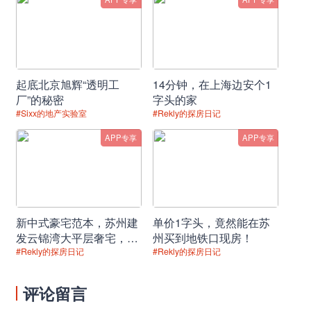
确定选房顺序并按序售房，剩余房源可自行销售。
《通知》进一步规范市场秩序：
明确本市市区范围内，新建商品住房公证摇号公开
起底北京旭辉“透明工
14分钟，在上海边安个1
厂”的秘密
字头的家
销售过程中，购房者提供虚假信息资料、隐瞒真实
#Sixx的地产实验室
#Rekly的探房日记
情况或恶意干扰公证摇号销售的，3年内停止其新
APP专享
APP专享
建商品住房的购房意向登记和合同网签备案。
《通知》自发布之日起施行，原有政策与本《通
知》不一致的，以本《通知》为准。
新中式豪宅范本，苏州建
单价1字头，竟然能在苏
发云锦湾大平层奢宅，品
州买到地铁口现房！
位盛泽园林理想居所！
#Rekly的探房日记
#Rekly的探房日记
评论留言