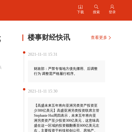



下载
搜索
登录
楼事财经快讯
优
查看更多
2021-11-11 15:31
长
财政部：严禁专项地方债先挪用、后调整
行为 调整需严格履行程序。
2021-11-11 15:30
【高盛未来五年将向亚洲另类资产投资至
少300亿美元】高盛亚洲另类投资联席主管
Stephanie Hui周四表示，未来五年将向亚
洲另类资产至少投资300亿美元，这意味高
盛在这一区域的投资额翻番至600亿美元左
右，主要投资于科技初创公司、房地产、