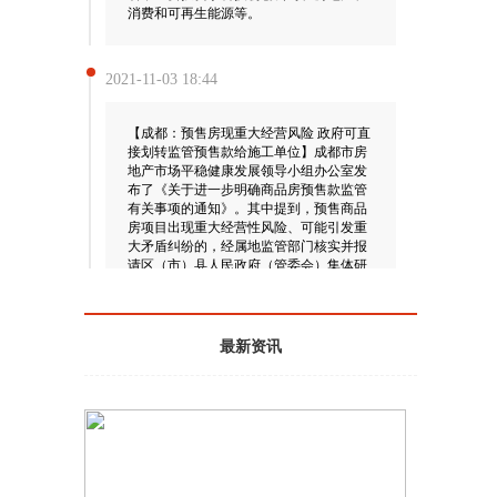
消费和可再生能源等。
2021-11-03 18:44
【成都：预售房现重大经营风险 政府可直
接划转监管预售款给施工单位】成都市房
，
地产市场平稳健康发展领导小组办公室发
布了《关于进一步明确商品房预售款监管
有关事项的通知》。其中提到，预售商品
房项目出现重大经营性风险、可能引发重
大矛盾纠纷的，经属地监管部门核实并报
请区（市）县人民政府（管委会）集体研
究同意后，将该项目纳入区（市）县重点
监管，预售款按照规定流程进行例外支
取。各区（市）县人民政府（管委会）可
根据风险防控需要，指定单位另设监管专
最新资讯
户（原则上监管银行不变），确定监管部
门严格监督预售款收存、支取，对每笔资
金审核用途后，直接划转至施工、材料等
收款单位银行账户。
2021-11-03 18:41