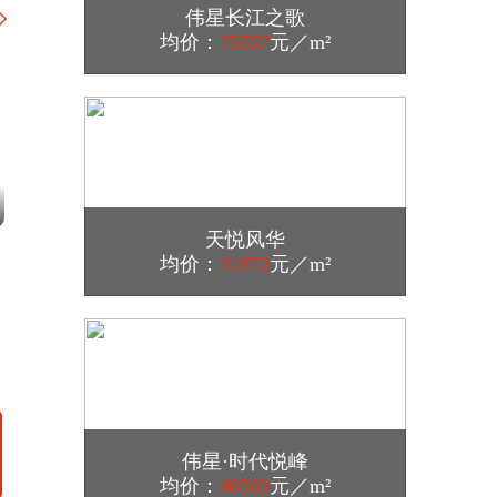
伟星长江之歌
均价：
75557
元／m²
11月1日，西安市住房保障工作领导小组发
布《关于暂停共有产权住房购房资格审核
的通知》，从11月1日起西安将暂停共有产
权住房购房资格审核，2021年10月31日之
前（含2021年10月31日）已经受理的，按
原标准、原程序进行审核。
2023-06-11 期
2023-05-14 期
2021-11-01 16:05
天悦风华
楼事小道 | 2023年第9期：房企动作频频
楼事小道 | 2023年第7期
均价：
31872
元／m²
【绿地控股：净负债率降至100％以下 第
多城拿地意向曝光
大动作 苏州多家房企欲
二条红线达标转绿】11月1日，据绿地控股
集团股份有限公司(以下简称绿地控股)消
72283
78993
息，截至10月底，绿地控股净负债率指标
已降至100%以下，达标转绿。
2021-10-29 17:00
伟星·时代悦峰
【雅居乐与广州开发区控股合作 80亿打造
粤港澳大湾区科技金融中心】10月28日上
均价：
40569
元／m²