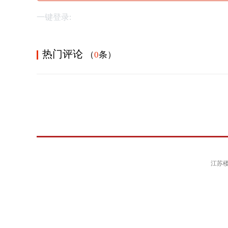
一键登录:
热门评论
（
0
条）
江苏楼事