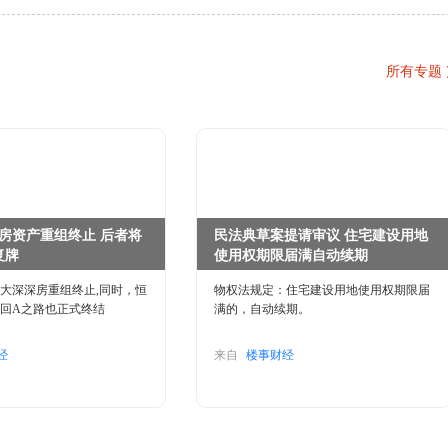
所有专题
房资产重组终止 后者将
民法典草案提请审议 住宅建设用地
复牌
使用权期限届满自动续期
大深深房重组终止,同时，恒
物权法规定：住宅建设用地使用权期限届
回A之路也正式终结
满的，自动续期。
经
来自
楼事财经