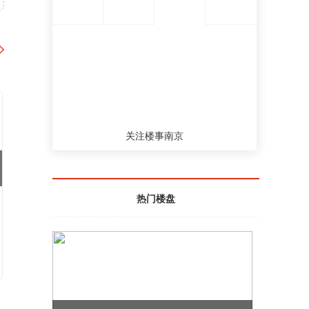
【华夏幸福：新增未能如期偿还债务79.16
亿元 累计939.79亿元】今日华夏幸福公
告，近期公司及下属子公司新增未能如期
偿还银行贷款、信托贷款等债务形式的债
务本息金额79.16亿元。截至公告披露日，
公司累计未能如期偿还债务本息合计939.7
9亿元。目前公司正在与未能如期偿还债务
本息涉及的金融机构积极协调展期相关事
宜。
关注楼事南京
2021-11-01 18:55
【中国奥园澄清：京汉置业限制消费令已
获撤销 亦未被列为失信名单】中国奥园公
告，董事会注意到若干媒体报导有关公司
热门楼盘
间接全资附属公司京汉置业集团有限责任
公司的企业借贷纠纷。该等媒体报导指京
汉置业被出具限制消费令及列为失信名
单，经作出合理查询后，京汉置业的限制
消费令已获撤销，京汉置业亦未被列为失
信名单。
2021-11-01 16:05