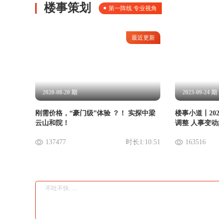
楼事策划
第一阵线 专业视角
最近更新
2020-08-20 期
2023-09-24 期
刚需价格，“豪门级”体验 ？！ 实探中梁
楼事小道丨20
云山和院！
调整 人事变
137477
时长
1:10:51
163516