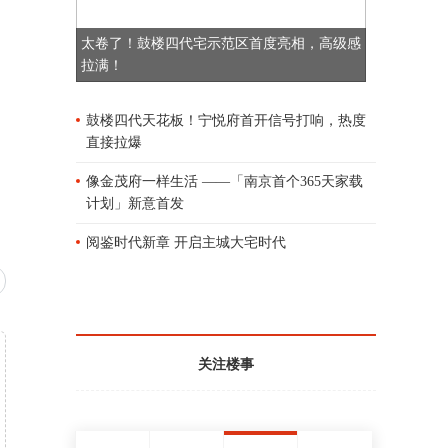
【深圳二手房成交量创9年新低】深圳中原
太卷了！鼓楼四代宅示范区首度亮相，高级感
研究中心的数据显示，10月深圳全市二手
拉满！
住宅过户套数为1605套，环比下滑9.1%。
二手住宅成交15万平方米，环比下滑11.
2%。值得注意的是，10月深圳二手住宅过
鼓楼四代天花板！宁悦府首开信号打响，热度
户套数为2012年3月以来的最低值。
直接拉爆
2021-11-03 18:40
像金茂府一样生活 ——「南京首个365天家载
计划」新意首发
【中国奥园拟出售奥园健康股权 正与碧桂
阅鉴时代新章 开启主城大宅时代
园、世茂、美的等公司洽谈】据澎湃报
道，中国奥园考虑出售旗下奥园健康股
权，已与合生创展等买家接触。财联社记
者从知情人士处获悉，除了合生创展，目
前碧桂园、世茂、美的等公司均在与中国
奥园洽购奥园健康股权事宜。最终交易能
否成功，价格是关键。
关注楼事
2021-11-01 19:11